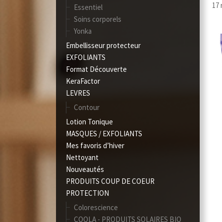
17 
Essentiel
Soins corporels
Yonka
Embellisseur protecteur
EXFOLIANTS
Format Découverte
KeraFactor
LEVRES
Contour
Lotion Tonique
MASQUES / EXFOLIANTS
Mes favoris d’hiver
Nettoyant
Nouveautés
PRODUITS COUP DE COEUR
PROTECTION
Colorescience
COOLA - PRODUITS SOLAIRES BIO