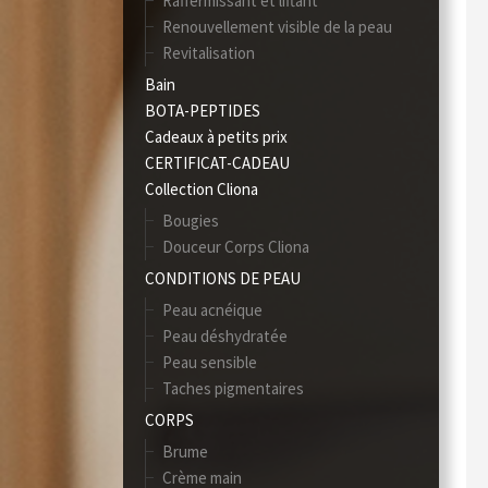
Raffermissant et liftant
Renouvellement visible de la peau
Revitalisation
Bain
BOTA-PEPTIDES
Cadeaux à petits prix
CERTIFICAT-CADEAU
Collection Cliona
Bougies
Douceur Corps Cliona
CONDITIONS DE PEAU
Peau acnéique
Peau déshydratée
Peau sensible
Taches pigmentaires
CORPS
Brume
Crème main