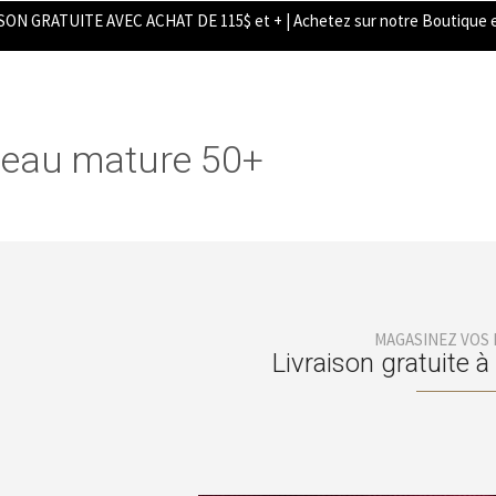
SON GRATUITE AVEC ACHAT DE 115$ et + | Achetez sur notre Boutique e
eau mature 50+
MAGASINEZ VOS
Livraison gratuite à