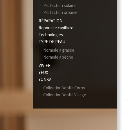
Protection solaire
Protection urbaine
RÉPARATION
Repousse capillaire
Technologies
TYPE DE PEAU
Normale à grasse
Normale à sèche
VIVIER
YEUX
YONKA
Collection YonKa Corps
Collection YonKa Visage