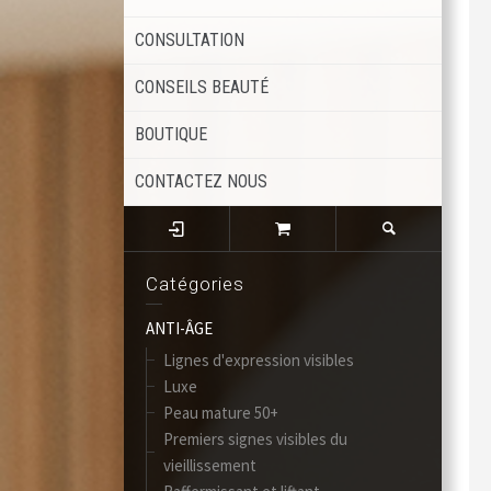
CONSULTATION
CONSEILS BEAUTÉ
BOUTIQUE
CONTACTEZ NOUS
Catégories
ANTI-ÂGE
Lignes d'expression visibles
Luxe
Peau mature 50+
Premiers signes visibles du
vieillissement