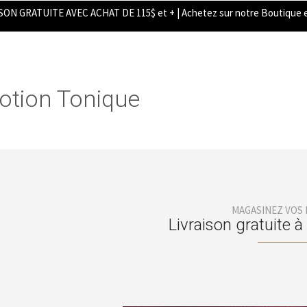
SON GRATUITE AVEC ACHAT DE 115$ et + | Achetez sur notre Boutique e
otion Tonique
MAGASINEZ VOS
Livraison gratuite à