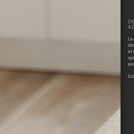
DE
A
La 
de
et
spe
pea
Es