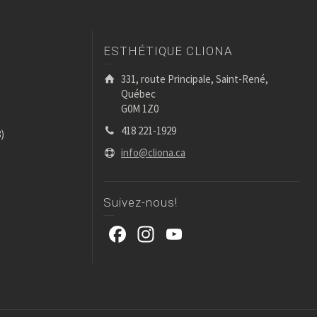
ESTHÉTIQUE CLIONA
331, route Principale, Saint-René,
Québec
G0M 1Z0
418 221-1929
)
info@cliona.ca
Suivez-nous!
Facebook
Instagram
YouTube