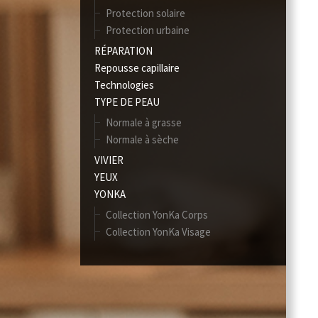
Protection solaire
Protection urbaine
RÉPARATION
Repousse capillaire
Technologies
TYPE DE PEAU
Normale à grasse
Normale à sèche
VIVIER
YEUX
YONKA
Collection YonKa Corps
Collection YonKa Visage