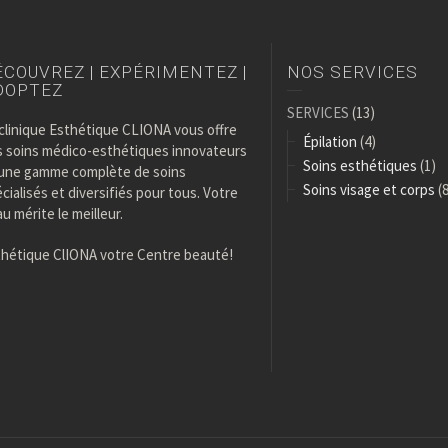
́COUVREZ | EXPÉRIMENTEZ |
NOS SERVICES
DOPTEZ
SERVICES
(13)
clinique Esthétique CLIONA vous offre
Épilation
(4)
s soins médico-esthétiques innovateurs
Soins esthétiques
(1)
 une gamme complète de soins
Soins visage et corps
(8
́cialisés et diversifiés pour tous. Votre
u mérite le meilleur.
thétique ClIONA votre Centre beauté!