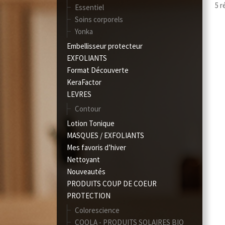
5 r
Essentiel
Soins corporels
Yonka
Embellisseur protecteur
EXFOLIANTS
Format Découverte
KeraFactor
LEVRES
Contour
Lotion Tonique
MASQUES / EXFOLIANTS
Mes favoris d’hiver
Nettoyant
Nouveautés
PRODUITS COUP DE COEUR
PROTECTION
Colorescience
COOLA - PRODUITS SOLAIRES BIO