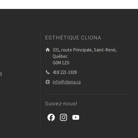
ESTHÉTIQUE CLIONA
331, route Principale, Saint-René,
Québec
G0M 1Z0
418 221-1929
)
info@cliona.ca
Suivez-nous!
Facebook
Instagram
YouTube