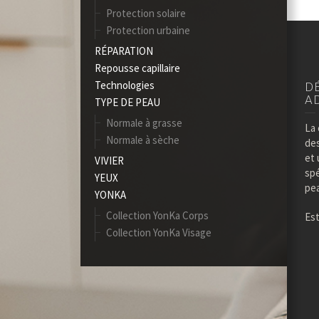
Protection solaire
Protection urbaine
RÉPARATION
Repousse capillaire
Technologies
DE
A
TYPE DE PEAU
Normale à grasse
La 
Normale à sèche
de
et
VIVIER
spe
YEUX
pea
YONKA
Collection YonKa Corps
Es
Collection YonKa Visage