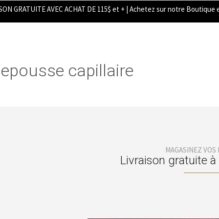
SON GRATUITE AVEC ACHAT DE 115$ et + | Achetez sur notre Boutique e
epousse capillaire
MAGASINEZ VOS
Livraison gratuite à