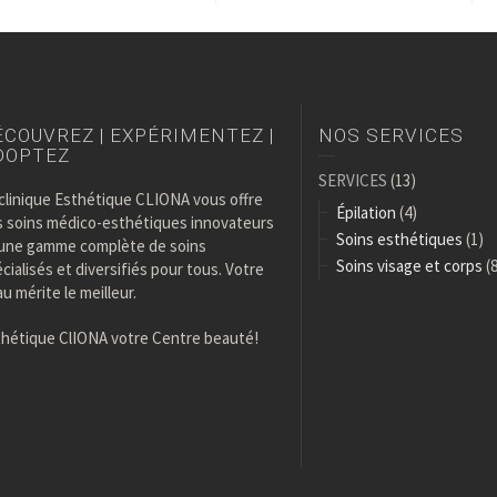
́COUVREZ | EXPÉRIMENTEZ |
NOS SERVICES
DOPTEZ
SERVICES
(13)
clinique Esthétique CLIONA vous offre
Épilation
(4)
s soins médico-esthétiques innovateurs
Soins esthétiques
(1)
 une gamme complète de soins
Soins visage et corps
(8
́cialisés et diversifiés pour tous. Votre
u mérite le meilleur.
thétique ClIONA votre Centre beauté!