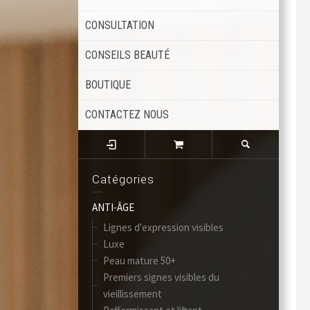
CONSULTATION
CONSEILS BEAUTÉ
BOUTIQUE
CONTACTEZ NOUS
Catégories
ANTI-ÂGE
Lignes d'expression visibles
Luxe
Peau mature 50+
Premiers signes visibles du
vieillissement