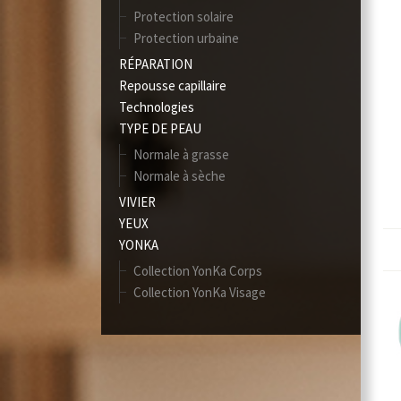
Protection solaire
Protection urbaine
RÉPARATION
Repousse capillaire
Technologies
TYPE DE PEAU
Normale à grasse
Normale à sèche
VIVIER
YEUX
YONKA
Collection YonKa Corps
Collection YonKa Visage