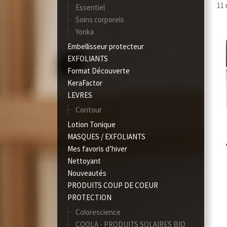
11 
Essentiel
Soins corporels
Yonka
Embellisseur protecteur
EXFOLIANTS
Format Découverte
KeraFactor
LEVRES
Contour
Lotion Tonique
MASQUES / EXFOLIANTS
Mes favoris d’hiver
Nettoyant
Nouveautés
PRODUITS COUP DE COEUR
PROTECTION
Colorescience
COOLA - PRODUITS SOLAIRES BIO