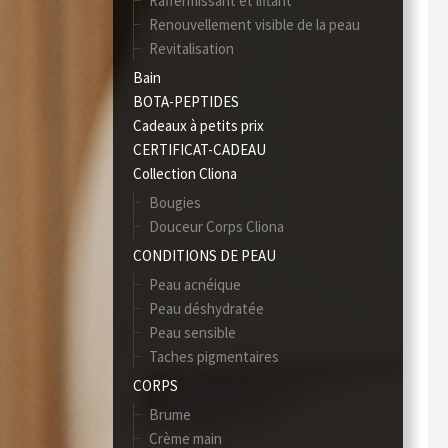
Raffermissant et liftant
Renouvellement visible de la peau
Revitalisation
Bain
BOTA-PEPTIDES
Cadeaux à petits prix
CERTIFICAT-CADEAU
Collection Cliona
Bougies
Douceur Corps Cliona
CONDITIONS DE PEAU
Peau acnéique
Peau déshydratée
Peau sensible
Taches pigmentaires
CORPS
Brume
Crème main