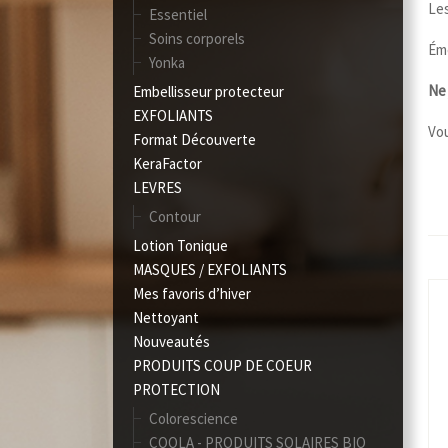
Les
Essentiel
Soins corporels
Ém
Yonka
Ne 
Embellisseur protecteur
EXFOLIANTS
Vou
Format Découverte
KeraFactor
LEVRES
Contour
Lotion Tonique
MASQUES / EXFOLIANTS
Mes favoris d’hiver
Nettoyant
Nouveautés
PRODUITS COUP DE COEUR
PROTECTION
Colorescience
COOLA - PRODUITS SOLAIRES BIO