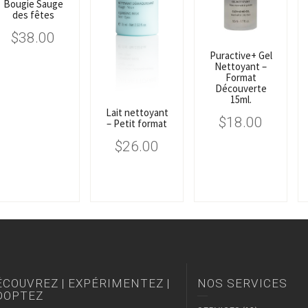
Bougie Sauge
des fêtes
$
38.00
Puractive+ Gel
Nettoyant –
Format
Découverte
15ml.
Lait nettoyant
$
18.00
– Petit format
$
26.00
́COUVREZ | EXPÉRIMENTEZ |
NOS SERVICES
DOPTEZ