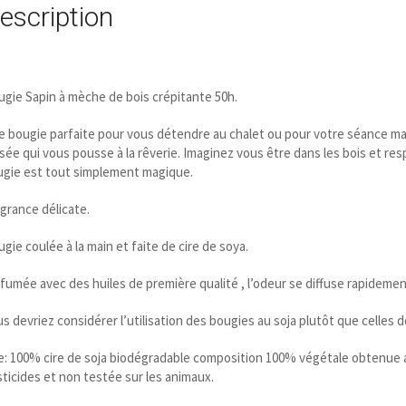
escription
gie Sapin à mèche de bois crépitante 50h.
 bougie parfaite pour vous détendre au chalet ou pour votre séance mat
sée qui vous pousse à la rêverie. Imaginez vous être dans les bois et resp
ugie est tout simplement magique.
grance délicate.
gie coulée à la main et faite de cire de soya.
fumée avec des huiles de première qualité , l’odeur se diffuse rapideme
s devriez considérer l’utilisation des bougies au soja plutôt que celles de
e: 100% cire de soja biodégradable composition 100% végétale obtenue ap
ticides et non testée sur les animaux.