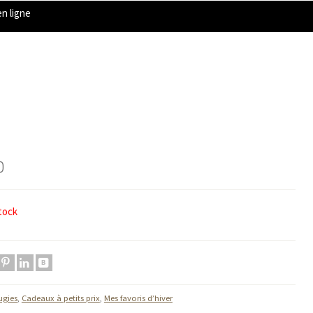
n ligne
0
tock
ugies
,
Cadeaux à petits prix
,
Mes favoris d’hiver