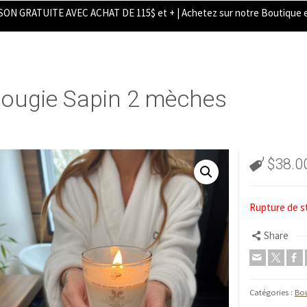
SON GRATUITE AVEC ACHAT DE 115$ et + | Achetez sur notre Boutique e
ougie Sapin 2 mèches
$
38.0
Rupture de s
Share
Catégories :
Bo