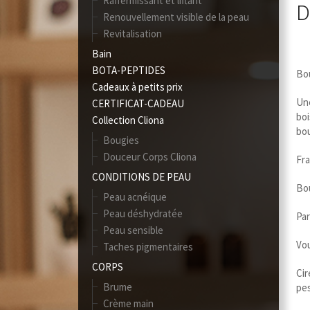
Raffermissant et liftant
D
Renouvellement visible de la peau
Revitalisation
Bain
BOTA-PEPTIDES
Bou
Cadeaux à petits prix
Une
CERTIFICAT-CADEAU
boi
Collection Cliona
bo
Bougies
Douceur Corps Cliona
Fra
CONDITIONS DE PEAU
Bou
Peau acnéique
Peau déshydratée
Par
Peau sensible
Vou
Taches pigmentaires
CORPS
Cir
Brume
pes
Crème main