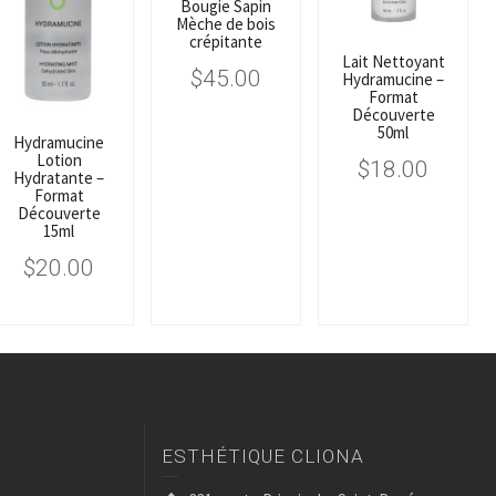
Bougie Sapin
Mèche de bois
crépitante
Lait Nettoyant
$
45.00
Hydramucine –
Format
Découverte
50ml
Hydramucine
Lotion
$
18.00
Hydratante –
Format
Découverte
15ml
$
20.00
ESTHÉTIQUE CLIONA