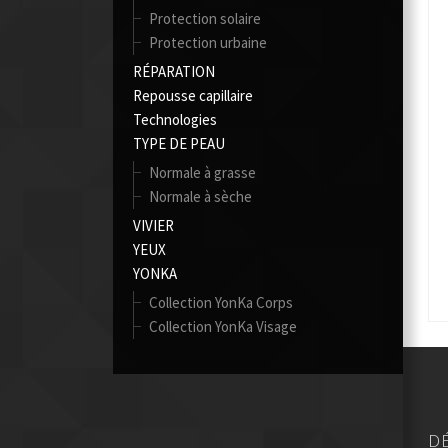
Protection solaire
Protection urbaine
RÉPARATION
Repousse capillaire
Technologies
TYPE DE PEAU
Normale à grasse
Normale à sèche
VIVIER
YEUX
YONKA
Collection YonKa Corps
Collection YonKa Visage
DE