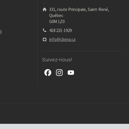
331, route Principale, Saint-René,
Québec
G0M 1Z0
418 221-1929
)
info@cliona.ca
Suivez-nous!
Facebook
Instagram
YouTube