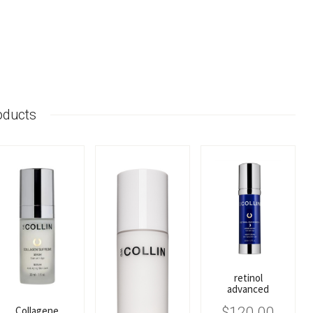
oducts
retinol
advanced
Collagene
$
120.00