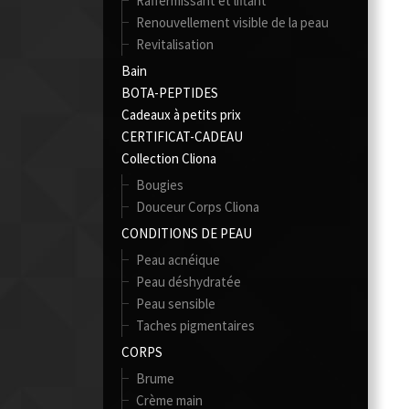
Raffermissant et liftant
Renouvellement visible de la peau
Revitalisation
Bain
BOTA-PEPTIDES
Cadeaux à petits prix
CERTIFICAT-CADEAU
Collection Cliona
Bougies
Douceur Corps Cliona
CONDITIONS DE PEAU
Peau acnéique
Peau déshydratée
Peau sensible
Taches pigmentaires
CORPS
Brume
Crème main