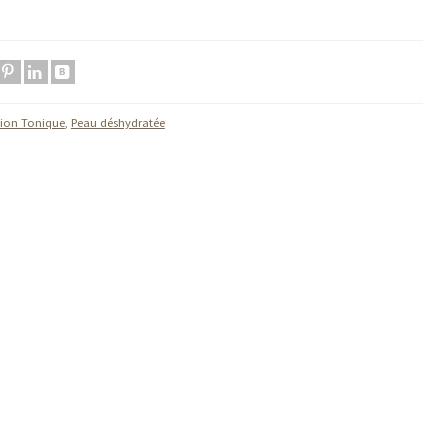
ion Tonique
,
Peau déshydratée
ebook