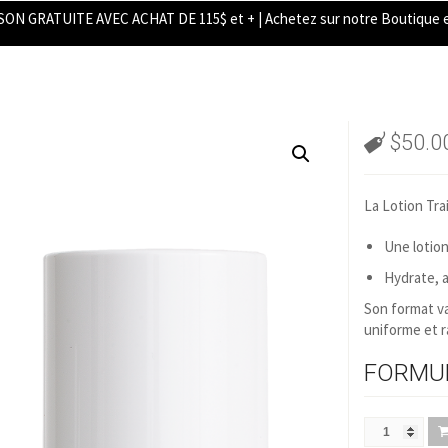
SON GRATUITE AVEC ACHAT DE 115$ et + | Achetez sur notre Boutique e
$
50.0
La Lotion Tra
Une lotion
Hydrate, a
Son format va
uniforme et ra
FORMUL