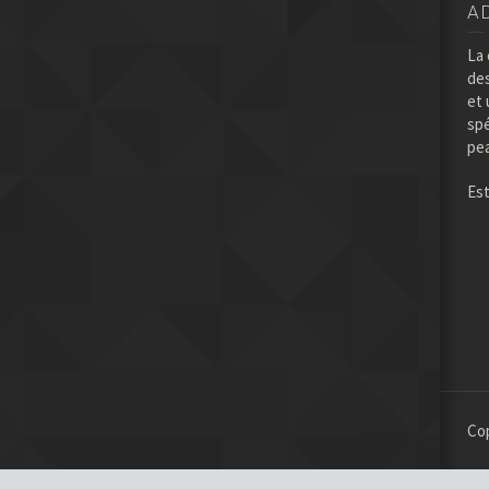
A
La 
de
et
spe
pea
Es
Cop