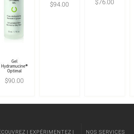
$
76.00
$
94.00
Gel
Hydramucine®
Optimal
$
90.00
́COUVREZ | EXPÉRIMENTEZ |
NOS SERVICES