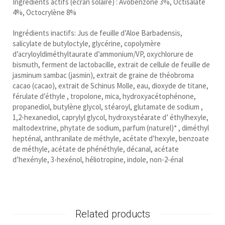
Ingrédients actifs (écran solaire) : Avobenzone 3%, Octisalate
4%, Octocrylène 8%
Ingrédients inactifs:
Jus de feuille d’Aloe Barbadensis,
salicylate de butyloctyle, glycérine, copolymère
d’acryloyldiméthyltaurate d’ammonium/VP, oxychlorure de
bismuth, ferment de lactobacille, extrait de cellule de feuille de
jasminum sambac (jasmin), extrait de graine de théobroma
cacao (cacao), extrait de Schinus Molle, eau, dioxyde de titane,
férulate d’éthyle , tropolone, mica, hydroxyacétophénone,
propanediol, butylène glycol, stéaroyl, glutamate de sodium ,
1,2-hexanediol, caprylyl glycol, hydroxystéarate d’ éthylhexyle,
maltodextrine, phytate de sodium, parfum (naturel)* , diméthyl
hepténal, anthranilate de méthyle, acétate d’hexyle, benzoate
de méthyle, acétate de phénéthyle, décanal, acétate
d’hexényle, 3-hexénol, héliotropine, indole, non-2-énal
Related products